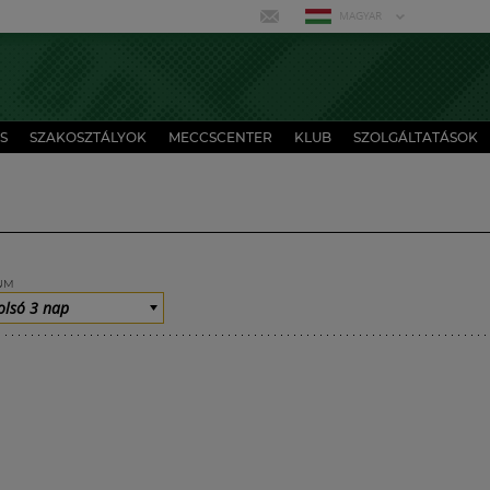
MAGYAR
S
SZAKOSZTÁLYOK
MECCSCENTER
KLUB
SZOLGÁLTATÁSOK
UM
olsó 3 nap