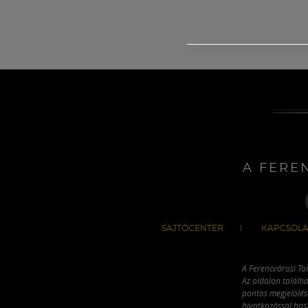
A FERE
SAJTÓCENTER
KAPCSOLA
A Ferencvárosi To
Az oldalon találha
pontos megjelölésé
hivatkozással has