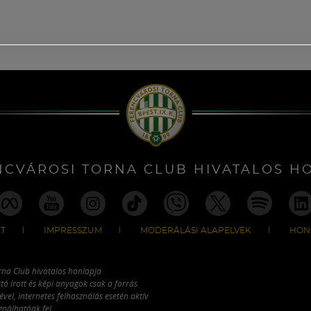
NCVÁROSI TORNA CLUB HIVATALOS H
T
IMPRESSZUM
MODERÁLÁSI ALAPELVEK
HON
rna Club hivatalos honlapja
tó írott és képi anyagok csak a forrás
vel, internetes felhasználás esetén aktív
ználhatóak fel.