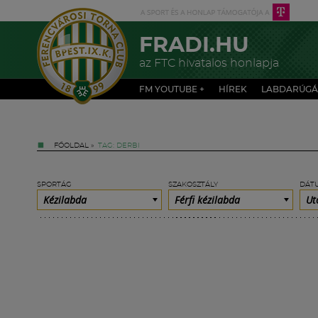
FRADI.HU
az FTC hivatalos honlapja
FM YOUTUBE +
HÍREK
LABDARÚGÁ
FŐOLDAL
»
TAG: DERBI
SPORTÁG
SZAKOSZTÁLY
DÁT
Kézilabda
Férfi kézilabda
Ut