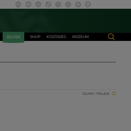
SHOP
KÖZÖSSÉG
MÚZEUM
JEGYEK
SZŰRŐK TÖRLÉSE