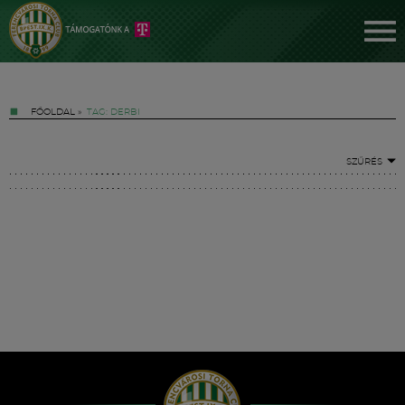
FŐOLDAL
»
TAG: DERBI
SZŰRÉS
Jegyek
FM YouTube +
Hírek