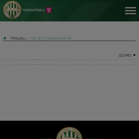
FŐOLDAL
»
TAG: DVTK JEGESMEDVÉK
SZŰRÉS
Jegyek
FM YouTube +
Hírek