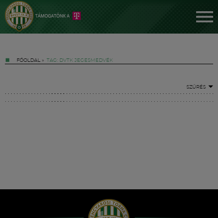
FŐOLDAL
»
TAG: DVTK JEGESMEDVÉK
SZŰRÉS
Jegyek
FM YouTube +
Hírek