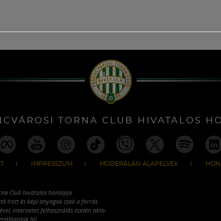
NCVÁROSI TORNA CLUB HIVATALOS H
T
IMPRESSZUM
MODERÁLÁSI ALAPELVEK
HON
rna Club hivatalos honlapja
tó írott és képi anyagok csak a forrás
vel, internetes felhasználás esetén aktív
ználhatóak fel.