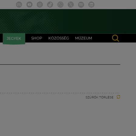
SHOP
KÖZÖSSÉG
MÚZEUM
JEGYEK
SZŰRŐK TÖRLÉSE