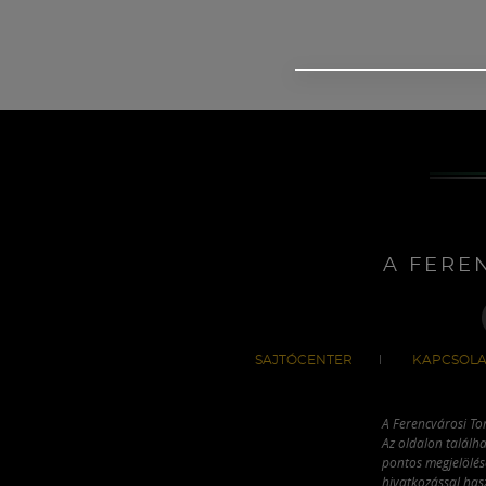
A FERE
SAJTÓCENTER
KAPCSOLA
A Ferencvárosi To
Az oldalon találha
pontos megjelölésé
hivatkozással has