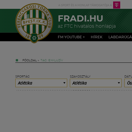
FRADI.HU
az FTC hivatalos honlapja
FM YOUTUBE +
HÍREK
LABDARÚGÁ
FŐOLDAL
»
TAG: EXKLUZÍV
SPORTÁG
SZAKOSZTÁLY
DÁT
Atlétika
Atlétika
Ös