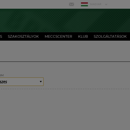
MAGYAR
S
SZAKOSZTÁLYOK
MECCSCENTER
KLUB
SZOLGÁLTATÁSOK
UM
szes