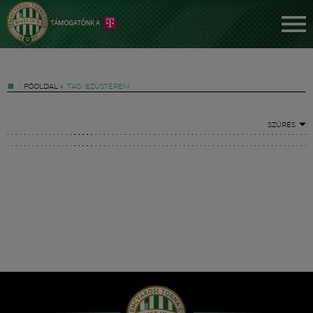
FŐOLDAL
»
TAG: EZÜSTÉREM
SZŰRÉS
Jegyek
FM YouTube +
Hírek