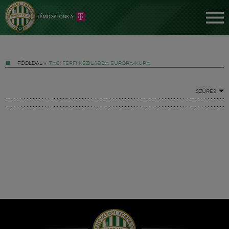
FŐOLDAL
»
TAG: FÉRFI KÉZILABDA EURÓPA-KUPA
SZŰRÉS
Jegyek
FM YouTube +
Hírek