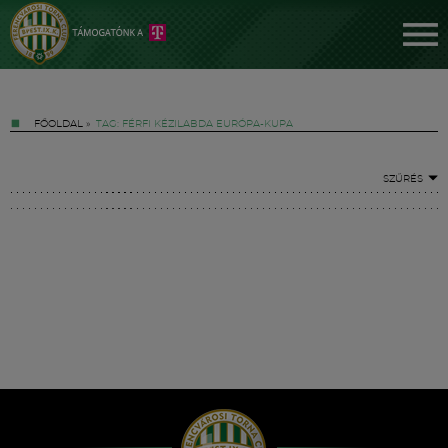
FŐOLDAL
»
TAG: FÉRFI KÉZILABDA EURÓPA-KUPA
SZŰRÉS
Jegyek
FM YouTube +
Hírek