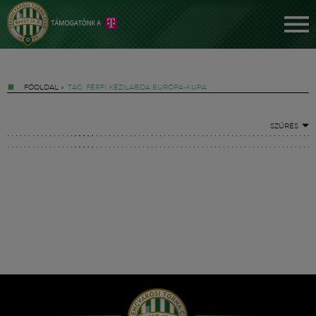
FŐOLDAL
»
TAG: FÉRFI KÉZILABDA EURÓPA-KUPA
SZŰRÉS
Jegyek
FM YouTube +
Hírek