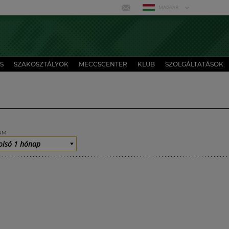
MAGYAR
S
SZAKOSZTÁLYOK
MECCSCENTER
KLUB
SZOLGÁLTATÁSOK
UM
olsó 1 hónap