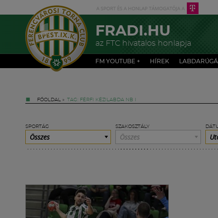
FRADI.HU
az FTC hivatalos honlapja
FM YOUTUBE +
HÍREK
LABDARÚGÁ
FŐOLDAL
»
TAG: FÉRFI KÉZILABDA NB I
SPORTÁG
SZAKOSZTÁLY
DÁT
Összes
Összes
Ut