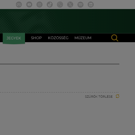
SHOP
KÖZÖSSÉG
MÚZEUM
JEGYEK
SZŰRŐK TÖRLÉSE