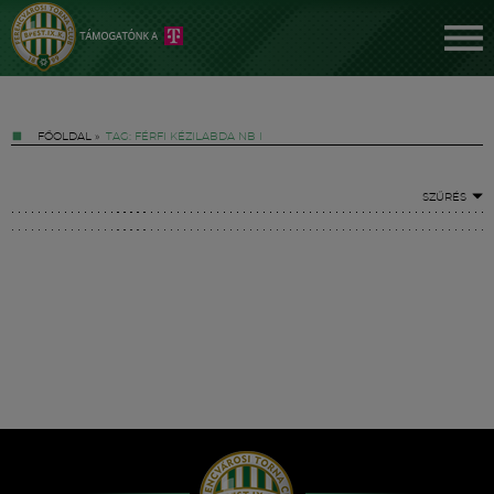
FŐOLDAL
»
TAG: FÉRFI KÉZILABDA NB I
SZŰRÉS
Jegyek
FM YouTube +
Hírek