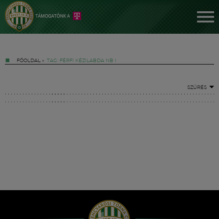
FŐOLDAL
»
TAG: FÉRFI KÉZILABDA NB I
SZŰRÉS
Jegyek
FM YouTube +
Hírek