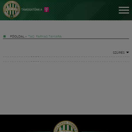
FŐOLDAL
»
TAG: FARKAS TAMARA
SZŰRÉS
Jegyek
FM YouTube +
Hírek