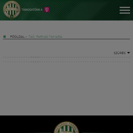
FŐOLDAL
»
TAG: FARKAS TAMARA
SZŰRÉS
Jegyek
FM YouTube +
Hírek