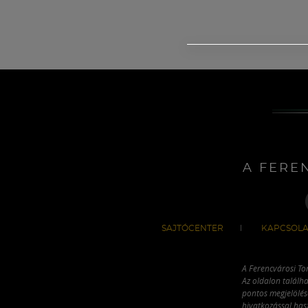
A FERE
SAJTÓCENTER
KAPCSOLA
A Ferencvárosi To
Az oldalon találha
pontos megjelölésé
hivatkozással has