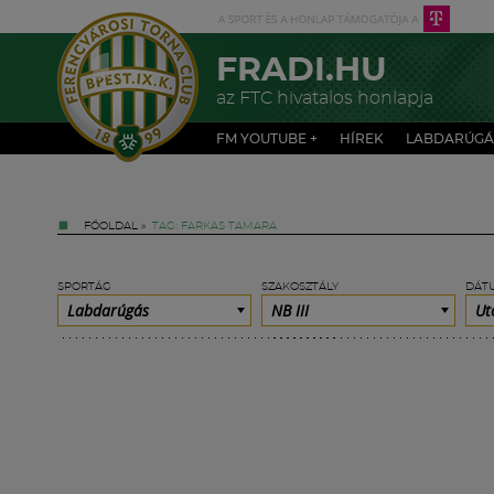
FRADI.HU
az FTC hivatalos honlapja
FM YOUTUBE +
HÍREK
LABDARÚGÁ
FŐOLDAL
»
TAG: FARKAS TAMARA
SPORTÁG
SZAKOSZTÁLY
DÁT
Labdarúgás
NB III
Ut