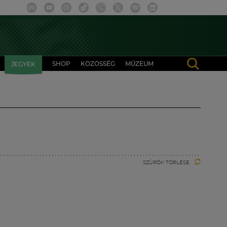
SHOP
KÖZÖSSÉG
MÚZEUM
JEGYEK
SZŰRŐK TÖRLÉSE