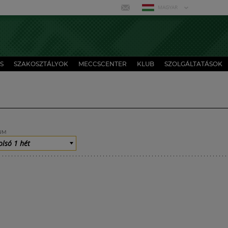
MAGYAR
S
SZAKOSZTÁLYOK
MECCSCENTER
KLUB
SZOLGÁLTATÁSOK
UM
olsó 1 hét