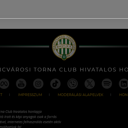
NCVÁROSI TORNA CLUB HIVATALOS H
T
IMPRESSZUM
MODERÁLÁSI ALAPELVEK
HON
rna Club hivatalos honlapja
tó írott és képi anyagok csak a forrás
vel, internetes felhasználás esetén aktív
ználhatóak fel.