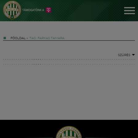
FŐOLDAL
»
TAG: FARKAS TAMARA
SZŰRÉS
Jegyek
FM YouTube +
Hírek