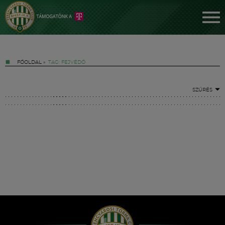
FŐOLDAL
»
TAG: FEJVÉDŐ
SZŰRÉS
Jegyek
FM YouTube +
Hírek