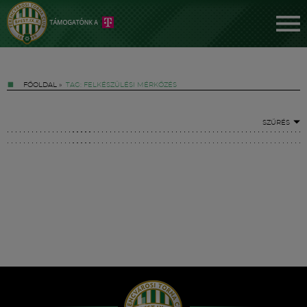
FŐOLDAL
»
TAG: FELKÉSZÜLÉSI MÉRKŐZÉS
SZŰRÉS
Jegyek
FM YouTube +
Hírek