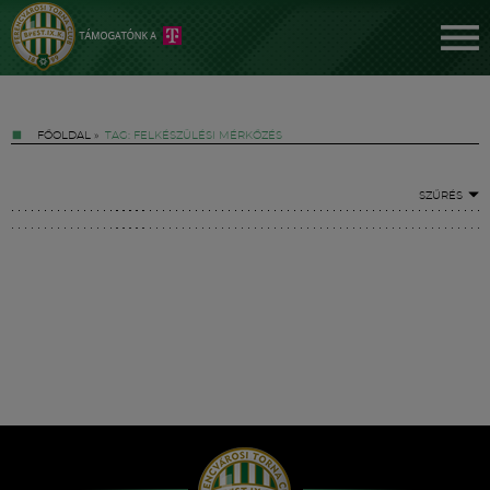
FŐOLDAL
»
TAG: FELKÉSZÜLÉSI MÉRKŐZÉS
SZŰRÉS
Jegyek
FM YouTube +
Hírek