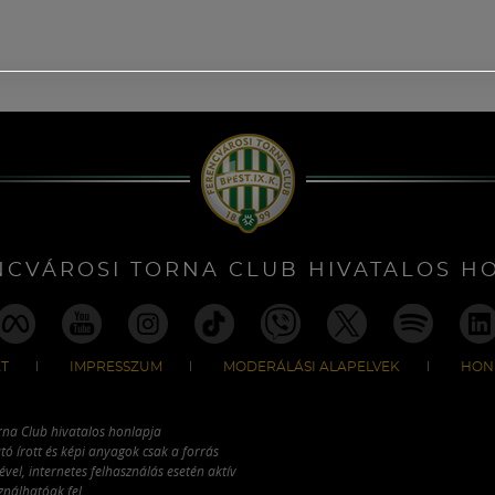
NCVÁROSI TORNA CLUB HIVATALOS H
T
IMPRESSZUM
MODERÁLÁSI ALAPELVEK
HON
rna Club hivatalos honlapja
tó írott és képi anyagok csak a forrás
vel, internetes felhasználás esetén aktív
ználhatóak fel.