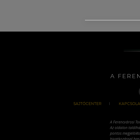
A FERE
SAJTÓCENTER
KAPCSOLA
A Ferencvárosi To
Az oldalon találha
pontos megjelölésé
hivatkozással has