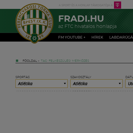
FRADI.HU
az FTC hivatalos honlapja
FM YOUTUBE +
HÍREK
LABDARÚGÁ
FŐOLDAL
»
TAG: FELKÉSZÜLÉSI MÉRKŐZÉS
SPORTÁG
SZAKOSZTÁLY
DÁT
Atlétika
Atlétika
Ut