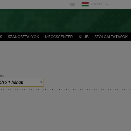
MAGYAR
S
SZAKOSZTÁLYOK
MECCSCENTER
KLUB
SZOLGÁLTATÁSOK
UM
olsó 1 hónap