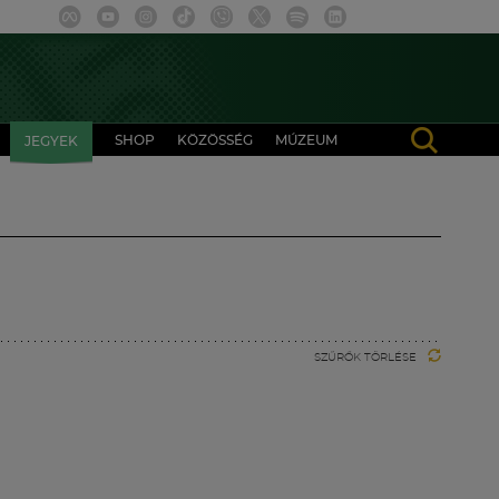
SHOP
KÖZÖSSÉG
MÚZEUM
JEGYEK
SZŰRŐK TÖRLÉSE