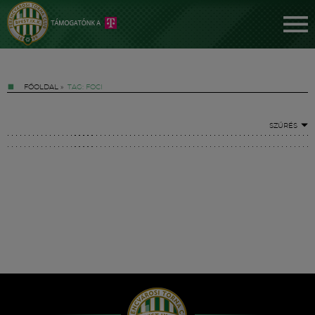
FŐOLDAL
»
TAG: FOCI
SZŰRÉS
Jegyek
FM YouTube +
Hírek