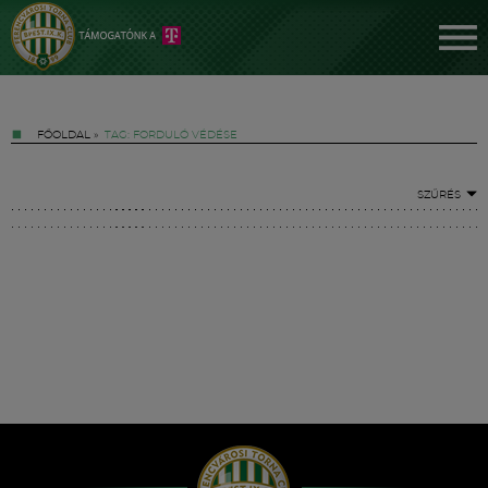
FŐOLDAL
»
TAG: FORDULÓ VÉDÉSE
SZŰRÉS
Jegyek
FM YouTube +
Hírek