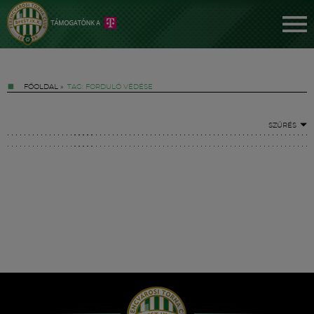
FŐOLDAL
»
TAG: FORDULÓ VÉDÉSE
SZŰRÉS
Jegyek
FM YouTube +
Hírek