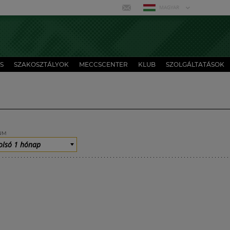
MAGYAR
S
SZAKOSZTÁLYOK
MECCSCENTER
KLUB
SZOLGÁLTATÁSOK
UM
olsó 1 hónap