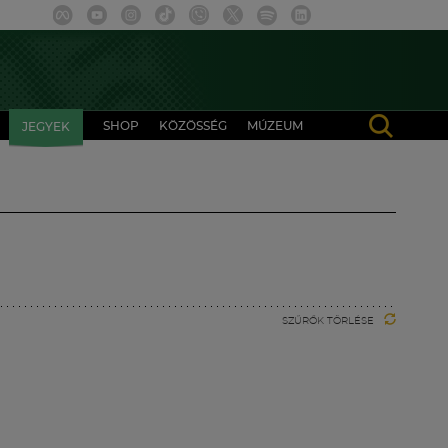
SHOP
KÖZÖSSÉG
MÚZEUM
JEGYEK
SZŰRŐK TÖRLÉSE