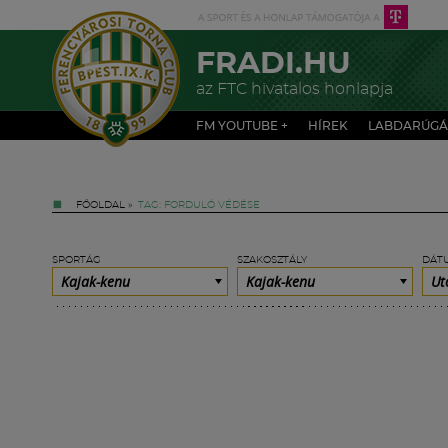
FRADI.HU
az FTC hivatalos honlapja
FM YOUTUBE +
HÍREK
LABDARÚGÁ
FŐOLDAL
»
TAG: FORDULÓ VÉDÉSE
SPORTÁG
SZAKOSZTÁLY
DÁT
Kajak-kenu
Kajak-kenu
Ut