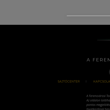
A FERE
SAJTÓCENTER
KAPCSOLA
A Ferencvárosi To
Az oldalon találha
pontos megjelölésé
hivatkozással has