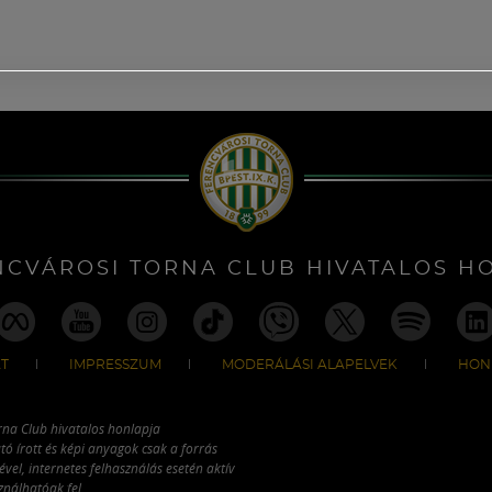
NCVÁROSI TORNA CLUB HIVATALOS H
T
IMPRESSZUM
MODERÁLÁSI ALAPELVEK
HON
rna Club hivatalos honlapja
tó írott és képi anyagok csak a forrás
vel, internetes felhasználás esetén aktív
ználhatóak fel.