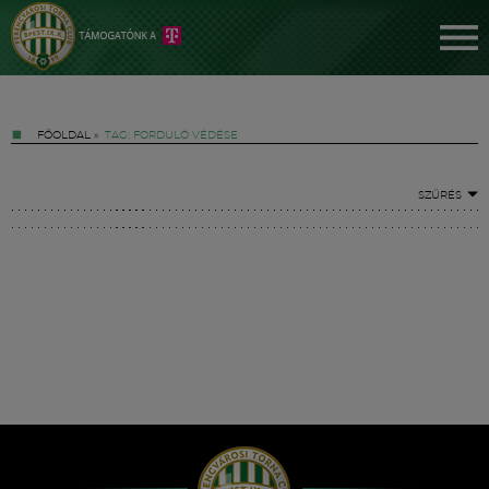
FŐOLDAL
»
TAG: FORDULÓ VÉDÉSE
SZŰRÉS
Jegyek
FM YouTube +
Hírek