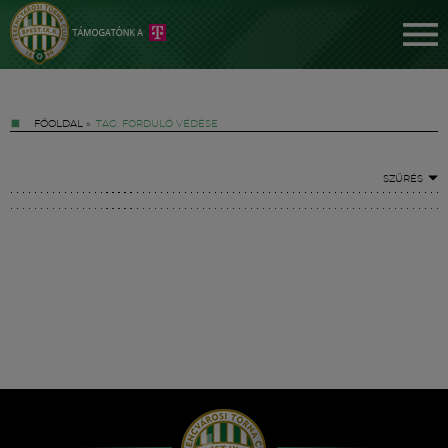
FŐOLDAL
»
TAG: FORDULÓ VÉDÉSE
SZŰRÉS
Jegyek
FM YouTube +
Hírek