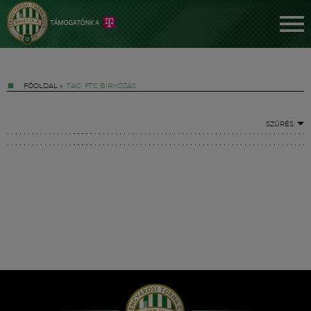
FŐOLDAL
»
TAG: FTC BIRKÓZÁS
SZŰRÉS
Jegyek
FM YouTube +
Hírek