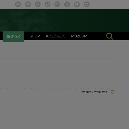
SHOP
KÖZÖSSÉG
MÚZEUM
JEGYEK
SZŰRŐK TÖRLÉSE