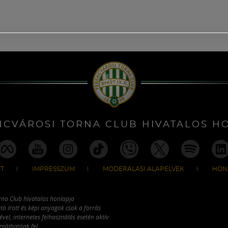
NCVÁROSI TORNA CLUB HIVATALOS H
T
IMPRESSZUM
MODERÁLÁSI ALAPELVEK
HON
rna Club hivatalos honlapja
tó írott és képi anyagok csak a forrás
vel, internetes felhasználás esetén aktív
ználhatóak fel.