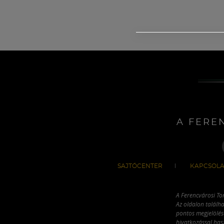
A FERE
SAJTÓCENTER
KAPCSOLA
A Ferencvárosi To
Az oldalon találha
pontos megjelölésé
hivatkozással has