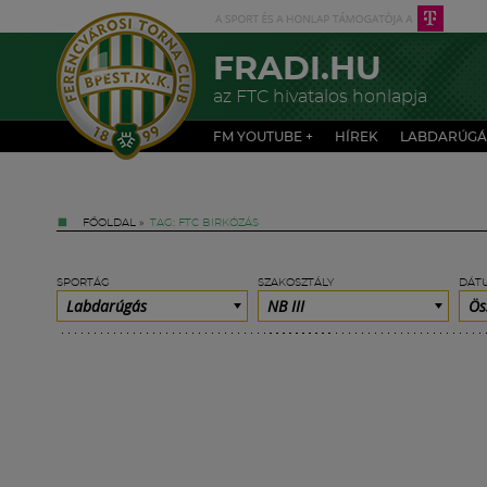
FRADI.HU
az FTC hivatalos honlapja
FM YOUTUBE +
HÍREK
LABDARÚGÁ
FŐOLDAL
»
TAG: FTC BIRKÓZÁS
SPORTÁG
SZAKOSZTÁLY
DÁT
Labdarúgás
NB III
Ös