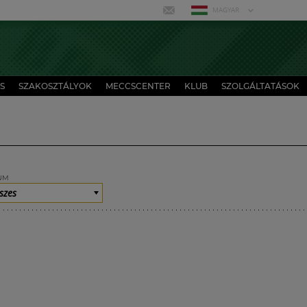
MAGYAR
S
SZAKOSZTÁLYOK
MECCSCENTER
KLUB
SZOLGÁLTATÁSOK
UM
szes