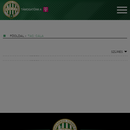
FŐOLDAL
»
TAG: GÁLA
SZŰRÉS
Jegyek
FM YouTube +
Hírek