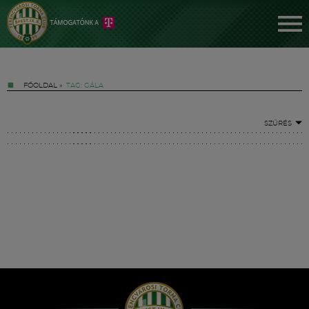
FŐOLDAL
»
TAG: GÁLA
SZŰRÉS
Jegyek
FM YouTube +
Hírek