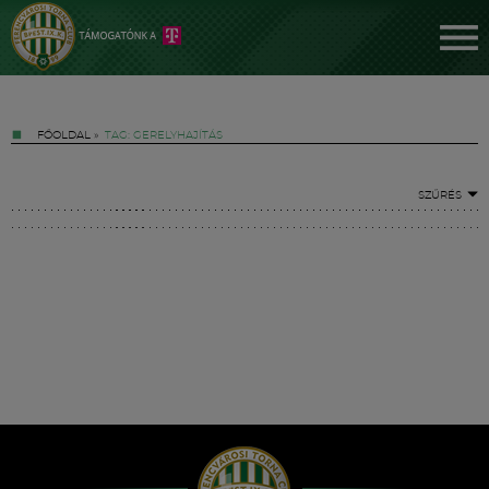
FŐOLDAL
»
TAG: GERELYHAJÍTÁS
SZŰRÉS
Jegyek
FM YouTube +
Hírek