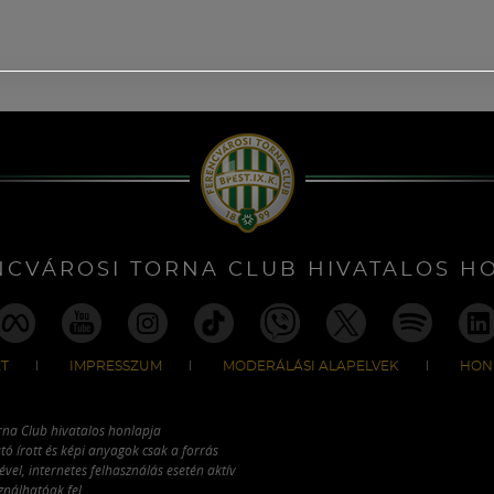
NCVÁROSI TORNA CLUB HIVATALOS H
T
IMPRESSZUM
MODERÁLÁSI ALAPELVEK
HON
rna Club hivatalos honlapja
tó írott és képi anyagok csak a forrás
vel, internetes felhasználás esetén aktív
ználhatóak fel.