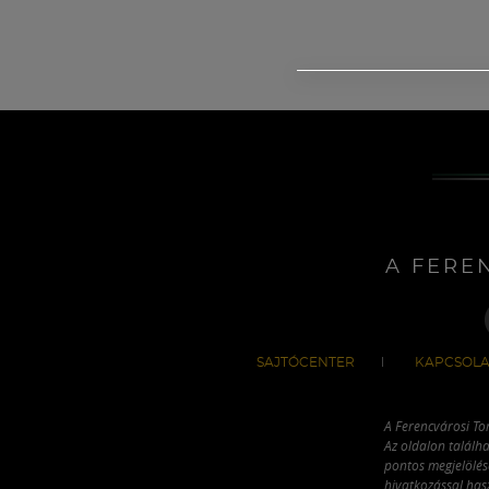
A FERE
SAJTÓCENTER
KAPCSOLA
A Ferencvárosi To
Az oldalon találha
pontos megjelölésé
hivatkozással has