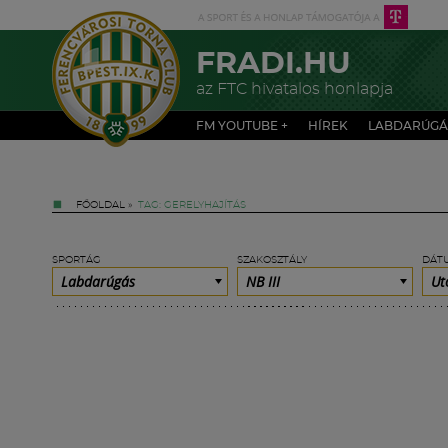
FRADI.HU
az FTC hivatalos honlapja
FM YOUTUBE +
HÍREK
LABDARÚGÁ
FŐOLDAL
»
TAG: GERELYHAJÍTÁS
SPORTÁG
SZAKOSZTÁLY
DÁT
Labdarúgás
NB III
Ut