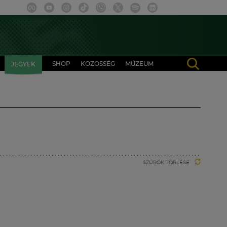
SHOP
KÖZÖSSÉG
MÚZEUM
JEGYEK
SZŰRŐK TÖRLÉSE