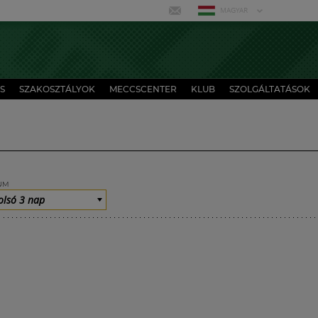
MAGYAR
S
SZAKOSZTÁLYOK
MECCSCENTER
KLUB
SZOLGÁLTATÁSOK
UM
olsó 3 nap