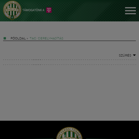
FŐOLDAL
»
TAG: GERELYHAJÍTÁS
SZŰRÉS
Jegyek
FM YouTube +
Hírek