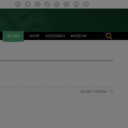
SHOP
KÖZÖSSÉG
MÚZEUM
JEGYEK
SZŰRŐK TÖRLÉSE