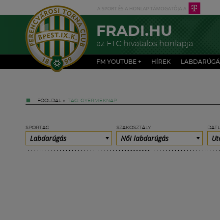
FRADI.HU
az FTC hivatalos honlapja
FM YOUTUBE +
HÍREK
LABDARÚGÁ
FŐOLDAL
»
TAG: GYERMEKNAP
SPORTÁG
SZAKOSZTÁLY
DÁT
Labdarúgás
Női labdarúgás
Ut