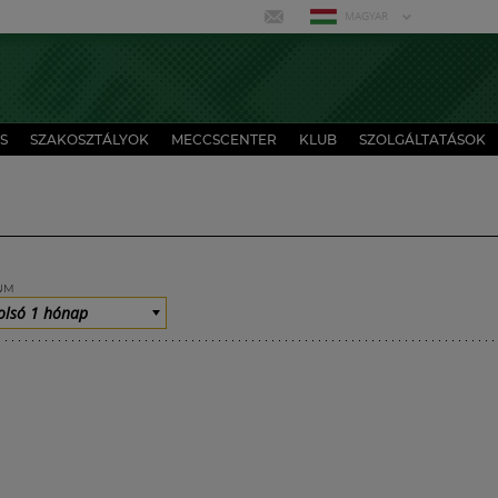
MAGYAR
S
SZAKOSZTÁLYOK
MECCSCENTER
KLUB
SZOLGÁLTATÁSOK
UM
olsó 1 hónap