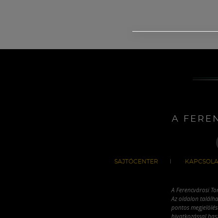
A FERE
SAJTÓCENTER
KAPCSOLA
A Ferencvárosi To
Az oldalon találha
pontos megjelölésé
hivatkozással has