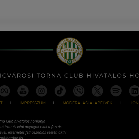
NCVÁROSI TORNA CLUB HIVATALOS H
T
IMPRESSZUM
MODERÁLÁSI ALAPELVEK
HON
rna Club hivatalos honlapja
tó írott és képi anyagok csak a forrás
vel, internetes felhasználás esetén aktív
ználhatóak fel.