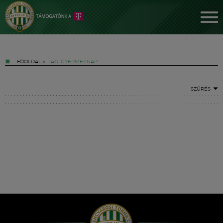
FŐOLDAL
»
TAG: GYERMEKNAP
SZŰRÉS
Jegyek
FM YouTube +
Hírek