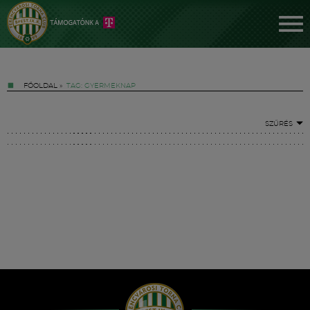
FŐOLDAL
»
TAG: GYERMEKNAP
SZŰRÉS
Jegyek
FM YouTube +
Hírek