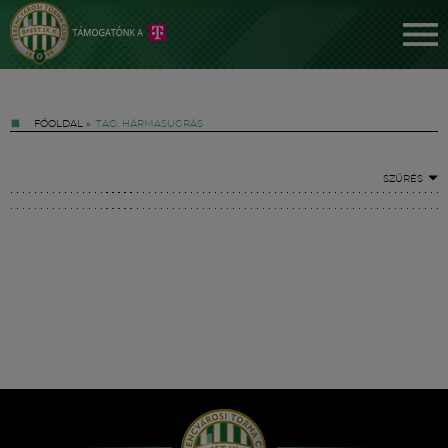
FŐOLDAL
»
TAG: HÁRMASUGRÁS
SZŰRÉS
Jegyek
FM YouTube +
Hírek