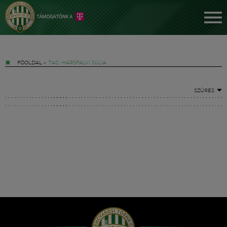
FŐOLDAL
»
TAG: HÁRSFALVI JÚLIA
SZŰRÉS
Jegyek
FM YouTube +
Hírek