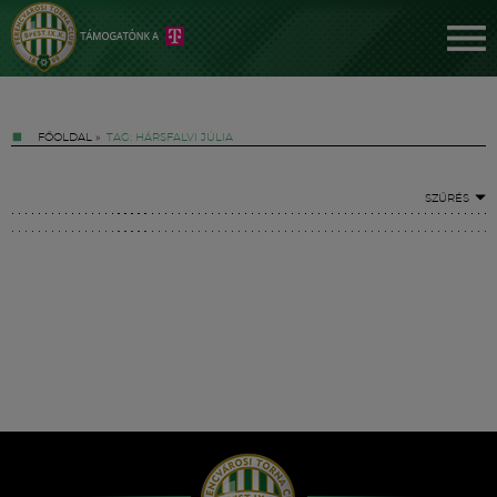
FŐOLDAL
»
TAG: HÁRSFALVI JÚLIA
SZŰRÉS
Jegyek
FM YouTube +
Hírek