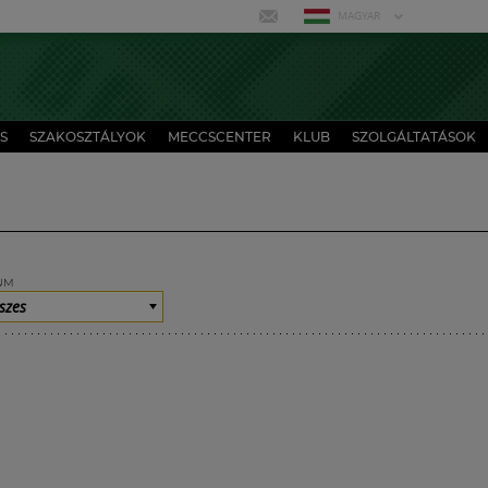
MAGYAR
S
SZAKOSZTÁLYOK
MECCSCENTER
KLUB
SZOLGÁLTATÁSOK
UM
szes