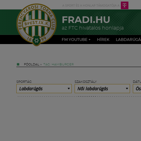
FRADI.HU
az FTC hivatalos honlapja
FM YOUTUBE +
HÍREK
LABDARÚGÁ
FŐOLDAL
»
TAG: HAMBURGER
SPORTÁG
SZAKOSZTÁLY
DÁT
Labdarúgás
Női labdarúgás
Ös