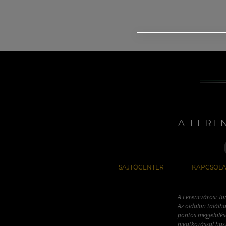
A FERE
SAJTÓCENTER
KAPCSOLA
A Ferencvárosi To
Az oldalon találha
pontos megjelölésé
hivatkozással has