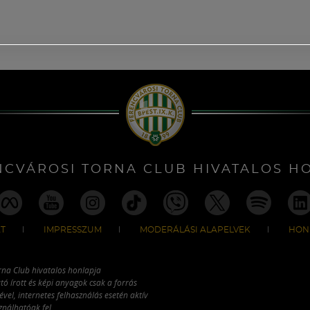
NCVÁROSI TORNA CLUB HIVATALOS H
T
IMPRESSZUM
MODERÁLÁSI ALAPELVEK
HON
rna Club hivatalos honlapja
tó írott és képi anyagok csak a forrás
vel, internetes felhasználás esetén aktív
ználhatóak fel.