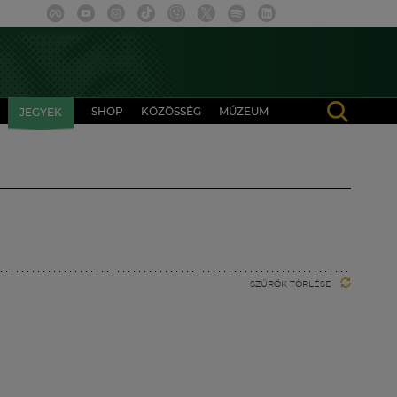
SHOP
KÖZÖSSÉG
MÚZEUM
JEGYEK
SZŰRŐK TÖRLÉSE