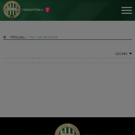
FŐOLDAL
»
TAG: HAMBURGER
SZŰRÉS
Jegyek
FM YouTube +
Hírek