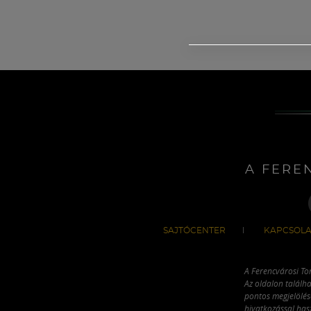
A FERE
SAJTÓCENTER
KAPCSOLA
A Ferencvárosi To
Az oldalon találha
pontos megjelölésé
hivatkozással has