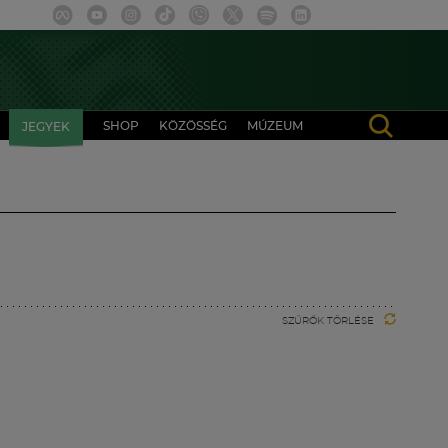
SHOP
KÖZÖSSÉG
MÚZEUM
JEGYEK
SZŰRŐK TÖRLÉSE