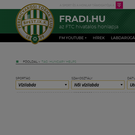
FRADI.HU
az FTC hivatalos honlapja
FM YOUTUBE +
HÍREK
LABDARÚGÁ
FŐOLDAL
»
TAG: HUNGARY HELPS
SPORTÁG
SZAKOSZTÁLY
DÁT
Vízilabda
Női vízilabda
Ut