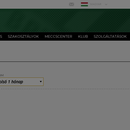
MAGYAR
S
SZAKOSZTÁLYOK
MECCSCENTER
KLUB
SZOLGÁLTATÁSOK
UM
olsó 1 hónap