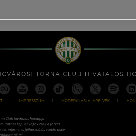
NCVÁROSI TORNA CLUB HIVATALOS H
T
IMPRESSZUM
MODERÁLÁSI ALAPELVEK
HON
rna Club hivatalos honlapja
tó írott és képi anyagok csak a forrás
vel, internetes felhasználás esetén aktív
ználhatóak fel.