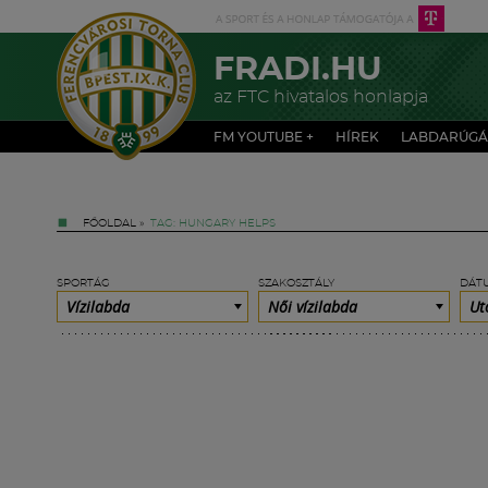
FRADI.HU
az FTC hivatalos honlapja
FM YOUTUBE +
HÍREK
LABDARÚGÁ
FŐOLDAL
»
TAG: HUNGARY HELPS
SPORTÁG
SZAKOSZTÁLY
DÁT
Vízilabda
Női vízilabda
Ut