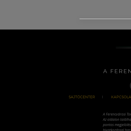
A FERE
SAJTÓCENTER
KAPCSOLA
A Ferencvárosi To
Az oldalon találha
pontos megjelölésé
hivatkozással has