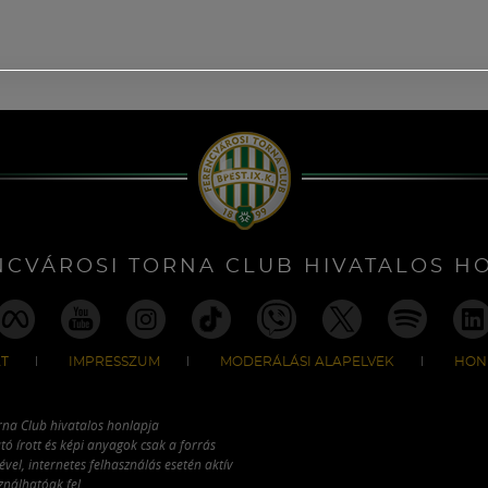
NCVÁROSI TORNA CLUB HIVATALOS H
T
IMPRESSZUM
MODERÁLÁSI ALAPELVEK
HON
rna Club hivatalos honlapja
tó írott és képi anyagok csak a forrás
vel, internetes felhasználás esetén aktív
ználhatóak fel.