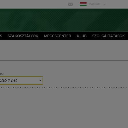
MAGYAR
S
SZAKOSZTÁLYOK
MECCSCENTER
KLUB
SZOLGÁLTATÁSOK
UM
olsó 1 hét