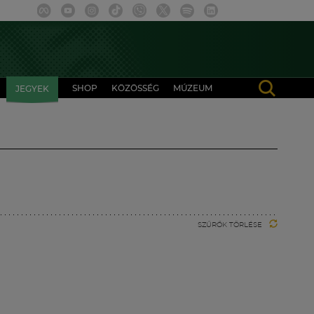
SHOP
KÖZÖSSÉG
MÚZEUM
JEGYEK
SZŰRŐK TÖRLÉSE