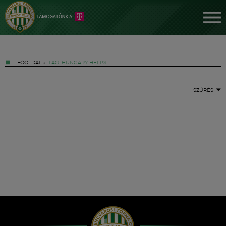
FŐOLDAL
»
TAG: HUNGARY HELPS
SZŰRÉS
Jegyek
FM YouTube +
Hírek