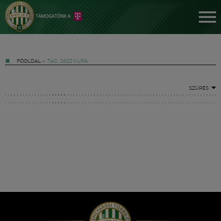
FŐOLDAL
»
TAG: JÁSZ KUPA
SZŰRÉS
Jegyek
FM YouTube +
Hírek