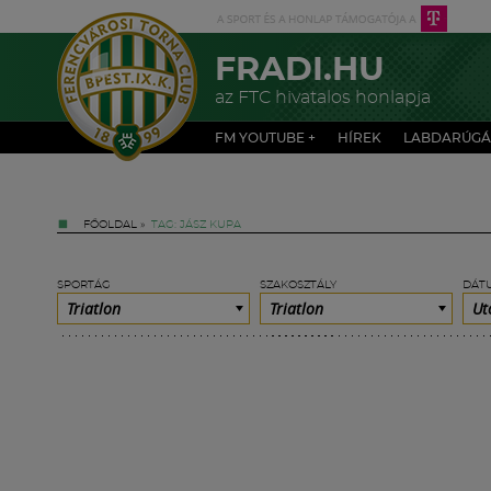
FRADI.HU
az FTC hivatalos honlapja
FM YOUTUBE +
HÍREK
LABDARÚGÁ
FŐOLDAL
»
TAG: JÁSZ KUPA
SPORTÁG
SZAKOSZTÁLY
DÁT
Triatlon
Triatlon
Ut