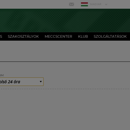
MAGYAR
S
SZAKOSZTÁLYOK
MECCSCENTER
KLUB
SZOLGÁLTATÁSOK
UM
olsó 24 óra