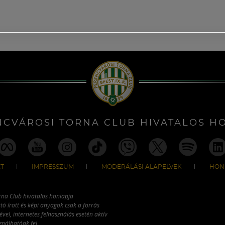
NCVÁROSI TORNA CLUB HIVATALOS H
T
IMPRESSZUM
MODERÁLÁSI ALAPELVEK
HON
rna Club hivatalos honlapja
tó írott és képi anyagok csak a forrás
vel, internetes felhasználás esetén aktív
ználhatóak fel.