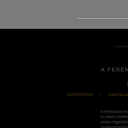
A FERE
SAJTÓCENTER
KAPCSOLA
A Ferencvárosi To
Az oldalon találha
pontos megjelölésé
hivatkozással has