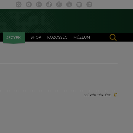
SHOP
KÖZÖSSÉG
MÚZEUM
JEGYEK
SZŰRŐK TÖRLÉSE