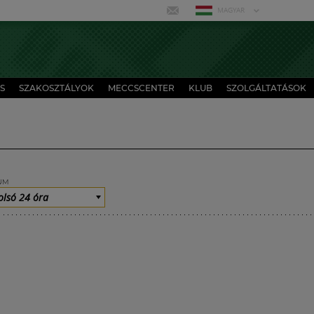
MAGYAR
S
SZAKOSZTÁLYOK
MECCSCENTER
KLUB
SZOLGÁLTATÁSOK
UM
olsó 24 óra