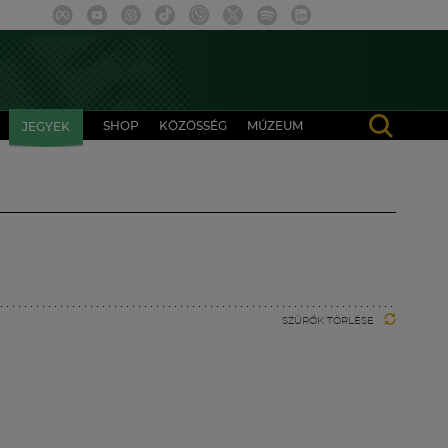
SHOP
KÖZÖSSÉG
MÚZEUM
JEGYEK
SZŰRŐK TÖRLÉSE