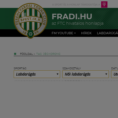
FRADI.HU
az FTC hivatalos honlapja
FM YOUTUBE +
HÍREK
LABDARÚGÁ
FŐOLDAL
»
TAG: JÉGKORONG
SPORTÁG
SZAKOSZTÁLY
DÁT
Labdarúgás
Női labdarúgás
Ut