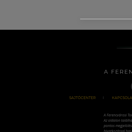
A FERE
SAJTÓCENTER
KAPCSOLA
A Ferencvárosi To
Az oldalon találha
pontos megjelölésé
hivatkozással has