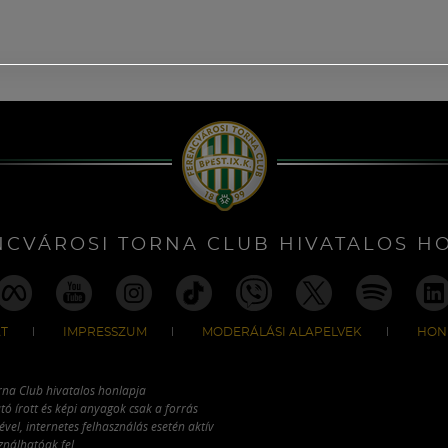
NCVÁROSI TORNA CLUB HIVATALOS H
T
IMPRESSZUM
MODERÁLÁSI ALAPELVEK
HON
rna Club hivatalos honlapja
tó írott és képi anyagok csak a forrás
vel, internetes felhasználás esetén aktív
ználhatóak fel.