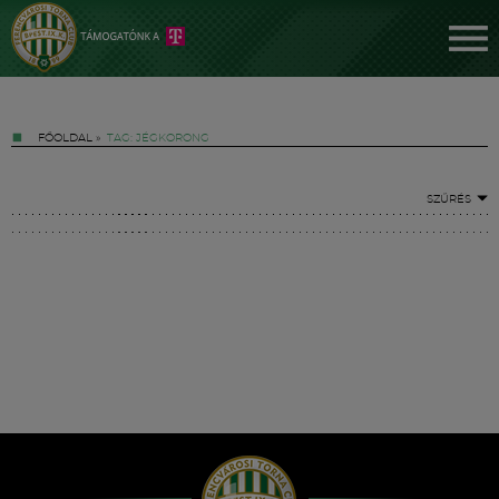
FŐOLDAL
»
TAG: JÉGKORONG
SZŰRÉS
Jegyek
FM YouTube +
Hírek