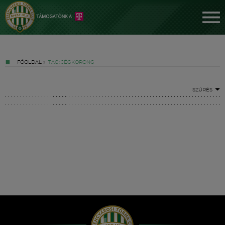
FŐOLDAL
»
TAG: JÉGKORONG
SZŰRÉS
Jegyek
FM YouTube +
Hírek