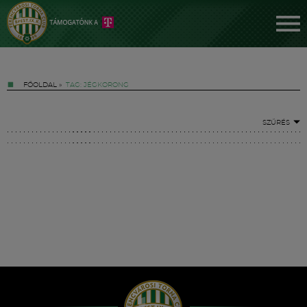
FŐOLDAL
»
TAG: JÉGKORONG
SZŰRÉS
Jegyek
FM YouTube +
Hírek